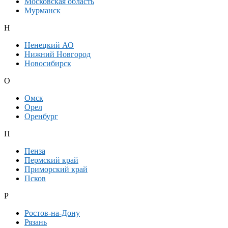
Московская область
Мурманск
Н
Ненецкий АО
Нижний Новгород
Новосибирск
О
Омск
Орел
Оренбург
П
Пенза
Пермский край
Приморский край
Псков
Р
Ростов-на-Дону
Рязань