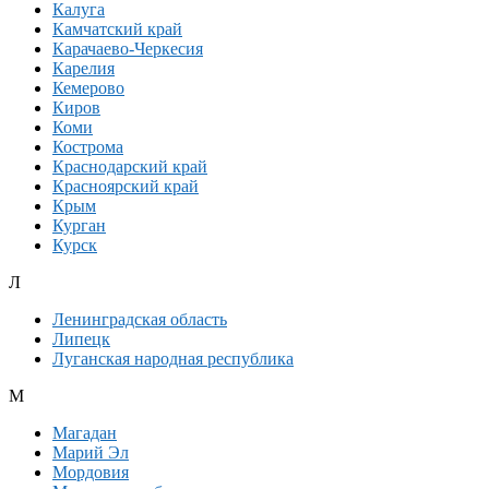
Калуга
Камчатский край
Карачаево-Черкесия
Карелия
Кемерово
Киров
Коми
Кострома
Краснодарский край
Красноярский край
Крым
Курган
Курск
Л
Ленинградская область
Липецк
Луганская народная республика
М
Магадан
Марий Эл
Мордовия