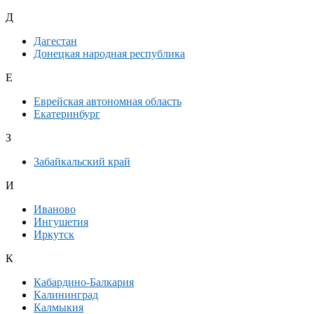
Д
Дагестан
Донецкая народная республика
Е
Еврейская автономная область
Екатеринбург
З
Забайкальский край
И
Иваново
Ингушетия
Иркутск
К
Кабардино-Балкария
Калининград
Калмыкия