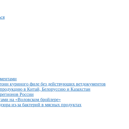
ся
ументами
тонн куриного филе без действующих ветдокументов
 продукцию в Китай, Белоруссию и Казахстан
 регионов России
гами на «Воловском бройлере»
зора из-за бактерий в мясных продуктах