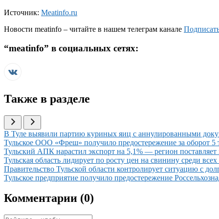
Источник:
Meatinfo.ru
Новости
meatinfo
– читайте в нашем телеграм канале
Подписать
“
meatinfo
” в социальных сетях:
Также в разделе
Иллюстрация новости
В Туле выявили партию куриных яиц с аннулированными док
Иллюстрация новости
Тульское ООО «Фреш» получило предостережение за оборот 5 
Иллюстрация новости
Тульский АПК нарастил экспорт на 5,1% — регион поставляет
Иллюстрация новости
Тульская область лидирует по росту цен на свинину среди всех
Иллюстрация новости
Правительство Тульской области контролирует ситуацию с дол
Иллюстрация новости
Тульское предприятие получило предостережение Россельхознад
Комментарии (
0
)