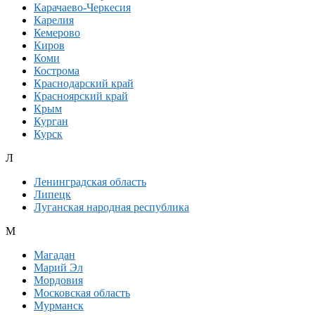
Карачаево-Черкесия
Карелия
Кемерово
Киров
Коми
Кострома
Краснодарский край
Красноярский край
Крым
Курган
Курск
Л
Ленинградская область
Липецк
Луганская народная республика
М
Магадан
Марий Эл
Мордовия
Московская область
Мурманск