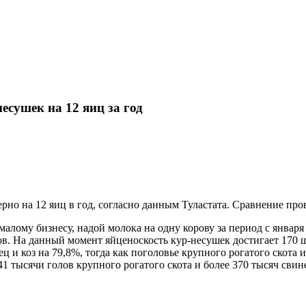
есушек на 12 яиц за год
рно на 12 яиц в год, согласно данным Туластата. Сравнение про
малому бизнесу, надой молока на одну корову за период с января
ов. На данный момент яйценоскость кур-несушек достигает 170 ш
 и коз на 79,8%, тогда как поголовье крупного рогатого скота 
1 тысячи голов крупного рогатого скота и более 370 тысяч сви