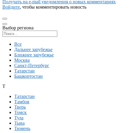
Получать на e‑mail уведомления о новых комментариях
Войдите
, чтобы комментировать новость
Выбор региона
Поиск региона
Все
Дальнее зарубежье
Ближнее зарубежье
Москва
Санкт-Петербург
Татарстан
Башкортостан
Т
Татарстан
Тамбов
Тверь
Томск
Тула
Тыва
Тюмень