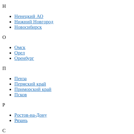
Н
Ненецкий АО
Нижний Новгород
Новосибирск
О
Омск
Орел
Оренбург
П
Пенза
Пермский край
Приморский край
Псков
Р
Ростов-на-Дону
Рязань
С