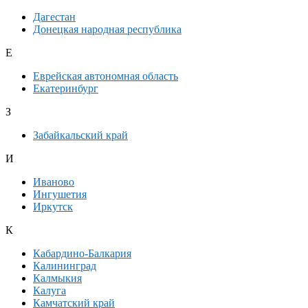
Дагестан
Донецкая народная республика
Е
Еврейская автономная область
Екатеринбург
З
Забайкальский край
И
Иваново
Ингушетия
Иркутск
К
Кабардино-Балкария
Калининград
Калмыкия
Калуга
Камчатский край