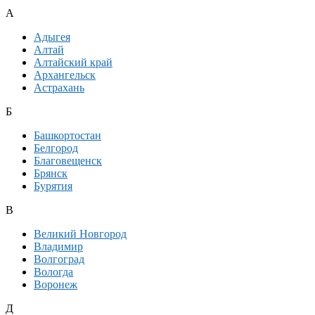
А
Адыгея
Алтай
Алтайский край
Архангельск
Астрахань
Б
Башкортостан
Белгород
Благовещенск
Брянск
Бурятия
В
Великий Новгород
Владимир
Волгоград
Вологда
Воронеж
Д