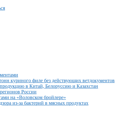
ся
ументами
тонн куриного филе без действующих ветдокументов
 продукцию в Китай, Белоруссию и Казахстан
 регионов России
гами на «Воловском бройлере»
зора из-за бактерий в мясных продуктах