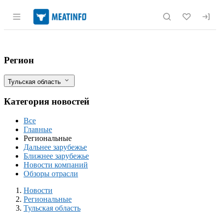
Раздел навигации по сайту meatinfo.r
В цехе мясопереработки «Лазаревское»
Фильтры
Регион
Тульская область
Категория новостей
Все
Главные
Региональные
Дальнее зарубежье
Ближнее зарубежье
Новости компаний
Обзоры отрасли
Новости
Разделы
Новости
Региональные
Тульская область