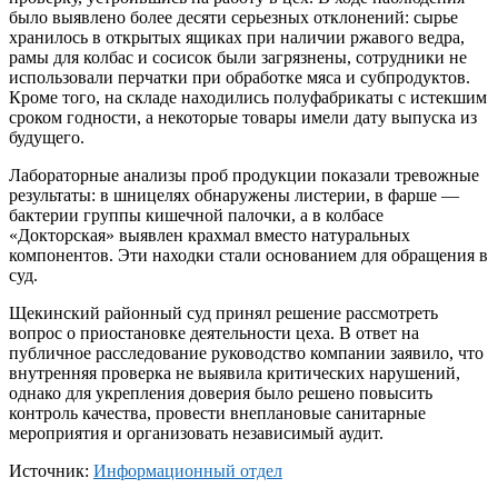
было выявлено более десяти серьезных отклонений: сырье
хранилось в открытых ящиках при наличии ржавого ведра,
рамы для колбас и сосисок были загрязнены, сотрудники не
использовали перчатки при обработке мяса и субпродуктов.
Кроме того, на складе находились полуфабрикаты с истекшим
сроком годности, а некоторые товары имели дату выпуска из
будущего.
Лабораторные анализы проб продукции показали тревожные
результаты: в шницелях обнаружены листерии, в фарше —
бактерии группы кишечной палочки, а в колбасе
«Докторская» выявлен крахмал вместо натуральных
компонентов. Эти находки стали основанием для обращения в
суд.
Щекинский районный суд принял решение рассмотреть
вопрос о приостановке деятельности цеха. В ответ на
публичное расследование руководство компании заявило, что
внутренняя проверка не выявила критических нарушений,
однако для укрепления доверия было решено повысить
контроль качества, провести внеплановые санитарные
мероприятия и организовать независимый аудит.
Источник:
Информационный отдел