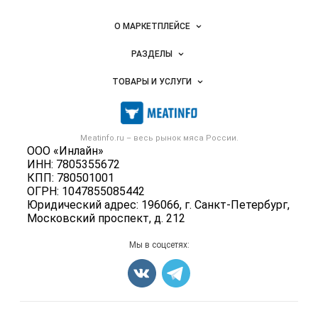
Важные разделы и контакты
Навигация по сайту
О МАРКЕТПЛЕЙСЕ
Новости Meatinfo.ru
РАЗДЕЛЫ
Услуги и цены
Объявления
ТОВАРЫ И УСЛУГИ
Размещение рекламы
Каталог компаний
Мясо, мясопродукты
Публичная оферта
Новости рынка
Скот в живом весе
Контактная информация
Форум
Meatinfo.ru – весь
рынок мяса
России.
Колбасы, сосиски, деликатесы
Политика обработки персональных данных
ООО «Инлайн»
Энциклопедия
Мясные полуфабрикаты
ИНН: 7805355672
Для СМИ
Бренды
КПП: 780501001
Мясные консервы
ОГРН: 1047855085442
Мониторинг
Мясные снеки
Юридический адрес: 196066, г. Санкт-Петербург,
Вакансии
Московский проспект, д. 212
Яйца
Блог
Добавить объявление
Мы в соцсетях:
Карта объявлений