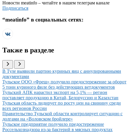
Новости
meatinfo
– читайте в нашем телеграм канале
Подписаться
“
meatinfo
” в социальных сетях:
Также в разделе
Иллюстрация новости
В Туле выявили партию куриных яиц с аннулированными
документами
Иллюстрация новости
Тульское ООО «Фреш» получило предостережение за оборот
5 тонн куриного филе без действующих ветдокументов
Иллюстрация новости
Тульский АПК нарастил экспорт на 5,1% — регион
поставляет продукцию в Китай, Белоруссию и Казахстан
Иллюстрация новости
Тульская область лидирует по росту цен на свинину среди
всех регионов России
Иллюстрация новости
Правительство Тульской области контролирует ситуацию с
долгами на «Воловском бройлере»
Иллюстрация новости
Тульское предприятие получило предостережение
Россельхознадзора из-за бактерий в мясных продуктах