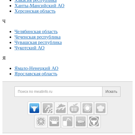
Хакасия республика
Ханты-Мансийский АО
Херсонская область
Ч
Челябинская область
Чеченская республика
Чувашская республика
Чукотский АО
Я
Ямало-Ненецкий АО
Ярославская область
Дополнительная информация
Поиск по сайту и ссылк
Искать
Cсылки на полезные проекты
Meatinfo.ru —
мясо и
мясопродукты