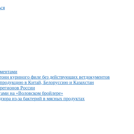
ся
ументами
тонн куриного филе без действующих ветдокументов
 продукцию в Китай, Белоруссию и Казахстан
 регионов России
гами на «Воловском бройлере»
зора из-за бактерий в мясных продуктах