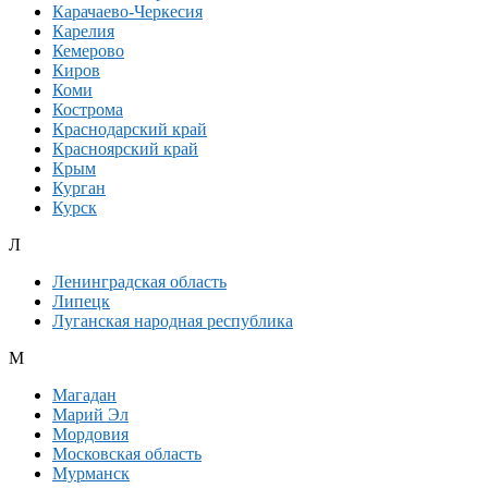
Карачаево-Черкесия
Карелия
Кемерово
Киров
Коми
Кострома
Краснодарский край
Красноярский край
Крым
Курган
Курск
Л
Ленинградская область
Липецк
Луганская народная республика
М
Магадан
Марий Эл
Мордовия
Московская область
Мурманск