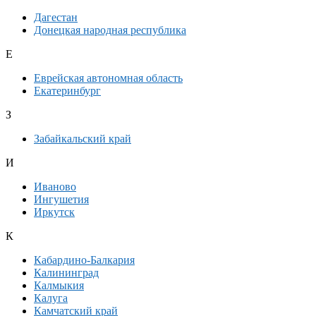
Дагестан
Донецкая народная республика
Е
Еврейская автономная область
Екатеринбург
З
Забайкальский край
И
Иваново
Ингушетия
Иркутск
К
Кабардино-Балкария
Калининград
Калмыкия
Калуга
Камчатский край