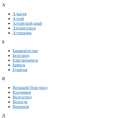
А
Адыгея
Алтай
Алтайский край
Архангельск
Астрахань
Б
Башкортостан
Белгород
Благовещенск
Брянск
Бурятия
В
Великий Новгород
Владимир
Волгоград
Вологда
Воронеж
Д