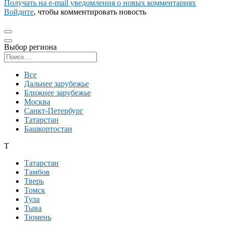
Получать на e‑mail уведомления о новых комментариях
Войдите
, чтобы комментировать новость
Выбор региона
Поиск региона
Все
Дальнее зарубежье
Ближнее зарубежье
Москва
Санкт-Петербург
Татарстан
Башкортостан
Т
Татарстан
Тамбов
Тверь
Томск
Тула
Тыва
Тюмень