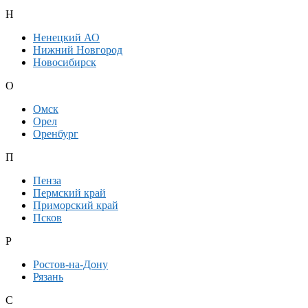
Н
Ненецкий АО
Нижний Новгород
Новосибирск
О
Омск
Орел
Оренбург
П
Пенза
Пермский край
Приморский край
Псков
Р
Ростов-на-Дону
Рязань
С